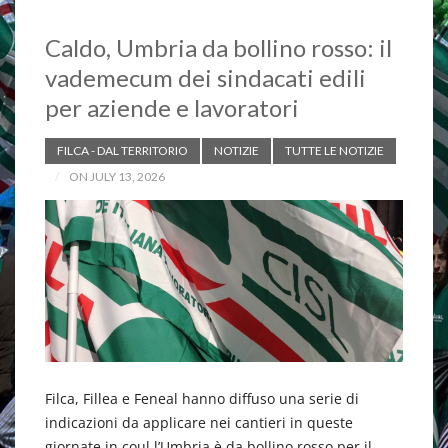
Caldo, Umbria da bollino rosso: il
vademecum dei sindacati edili
per aziende e lavoratori
FILCA - DAL TERRITORIO
NOTIZIE
TUTTE LE NOTIZIE
ON JULY 13, 2026
Filca, Fillea e Feneal hanno diffuso una serie di
indicazioni da applicare nei cantieri in queste
giornate in coul l’Umbria è da bollino rosso per il