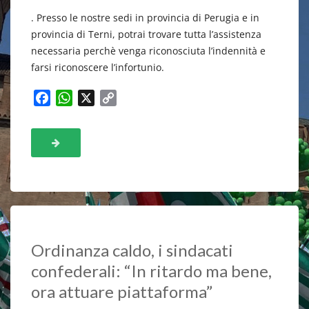
. Presso le nostre sedi in provincia di Perugia e in
provincia di Terni, potrai trovare tutta l’assistenza
necessaria perchè venga riconosciuta l’indennità e
farsi riconoscere l’infortunio.
F
W
X
C
a
h
o
c
a
p
e
t
y
b
s
L
o
A
i
o
p
n
k
p
k
Ordinanza caldo, i sindacati
confederali: “In ritardo ma bene,
ora attuare piattaforma”