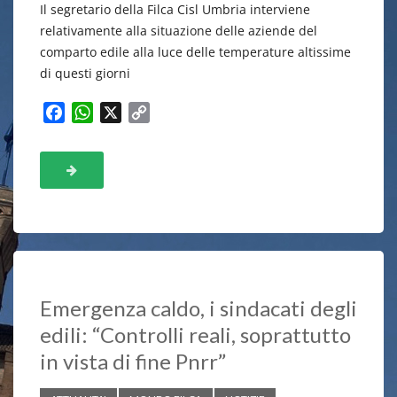
Il segretario della Filca Cisl Umbria interviene
relativamente alla situazione delle aziende del
comparto edile alla luce delle temperature altissime
di questi giorni
F
W
X
C
a
h
o
c
a
p
e
t
y
b
s
L
o
A
i
o
p
n
k
p
k
Emergenza caldo, i sindacati degli
edili: “Controlli reali, soprattutto
in vista di fine Pnrr”