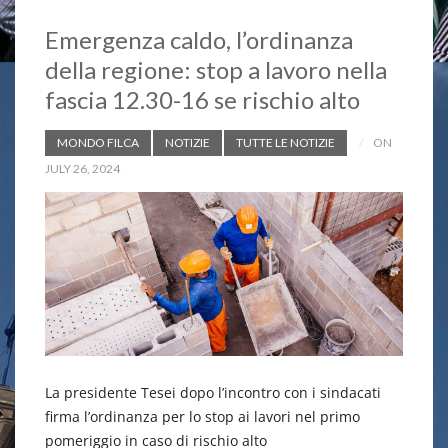
o
p
n
Emergenza caldo, l’ordinanza
k
p
k
della regione: stop a lavoro nella
fascia 12.30-16 se rischio alto
MONDO FILCA
NOTIZIE
TUTTE LE NOTIZIE
ON
JULY 26, 2024
La presidente Tesei dopo l’incontro con i sindacati
firma l’ordinanza per lo stop ai lavori nel primo
pomeriggio in caso di rischio alto