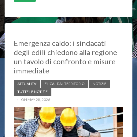
b
s
L
o
A
i
o
p
n
k
p
k
Emergenza caldo: i sindacati
degli edili chiedono alla regione
un tavolo di confronto e misure
immediate
ATTUALITA'
FILCA - DAL TERRITORIO
NOTIZIE
TUTTE LE NOTIZIE
ON MAY 28, 2026