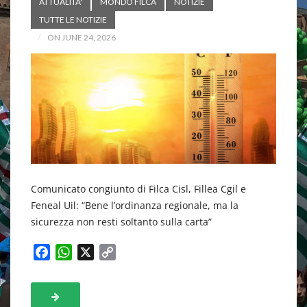
ATTUALITA'
MONDO FILCA
NOTIZIE
TUTTE LE NOTIZIE
ON JUNE 24, 2026
Comunicato congiunto di Filca Cisl, Fillea Cgil e
Feneal Uil: “Bene l’ordinanza regionale, ma la
sicurezza non resti soltanto sulla carta”
F
W
X
C
a
h
o
c
a
p
e
t
y