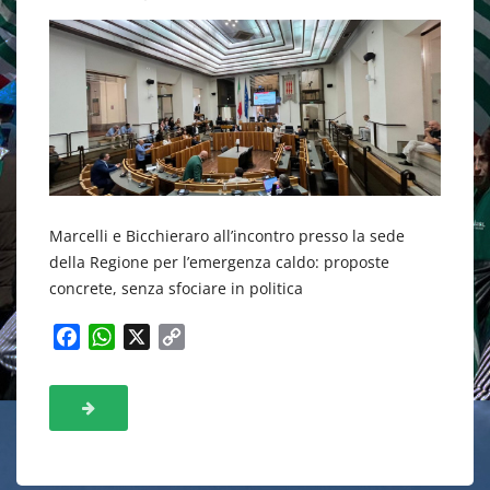
Marcelli e Bicchieraro all’incontro presso la sede
della Regione per l’emergenza caldo: proposte
concrete, senza sfociare in politica
F
W
X
C
a
h
o
c
a
p
e
t
y
b
s
L
o
A
i