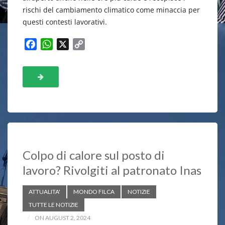
rischi del cambiamento climatico come minaccia per
questi contesti lavorativi.
F
W
X
C
a
h
o
c
a
p
e
t
y
b
s
L
o
A
i
o
p
n
k
p
k
Colpo di calore sul posto di
lavoro? Rivolgiti al patronato Inas
ATTUALITA'
MONDO FILCA
NOTIZIE
TUTTE LE NOTIZIE
ON AUGUST 2, 2024