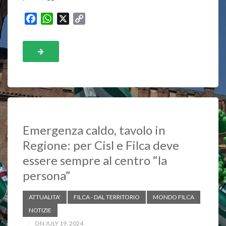
F
W
X
C
a
h
o
c
a
p
e
t
y
b
s
L
o
A
i
o
p
n
k
p
k
Emergenza caldo, tavolo in
Regione: per Cisl e Filca deve
essere sempre al centro “la
persona”
ATTUALITA'
FILCA - DAL TERRITORIO
MONDO FILCA
NOTIZIE
ON JULY 19, 2024