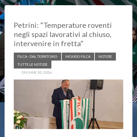
o
p
n
k
p
k
Petrini: “Temperature roventi
negli spazi lavorativi al chiuso,
intervenire in fretta”
FILCA - DAL TERRITORIO
MONDO FILCA
NOTIZIE
TUTTE LE NOTIZIE
ON JUNE 30, 2026