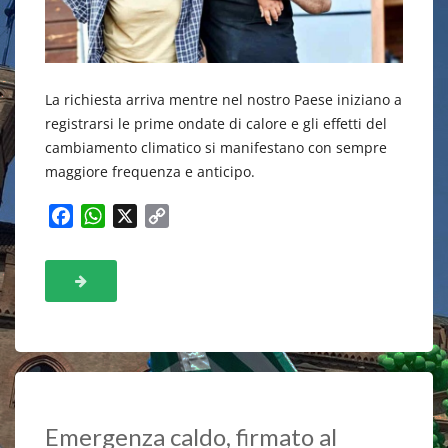
La richiesta arriva mentre nel nostro Paese iniziano a
registrarsi le prime ondate di calore e gli effetti del
cambiamento climatico si manifestano con sempre
maggiore frequenza e anticipo.
F
W
X
C
a
h
o
c
a
p
e
t
y
b
s
L
o
A
i
o
p
n
k
p
k
Emergenza caldo, firmato al