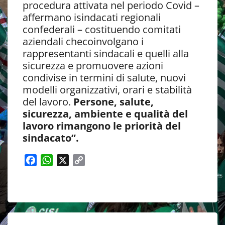
procedura attivata nel periodo Covid –
affermano isindacati regionali
confederali – costituendo comitati
aziendali checoinvolgano i
rappresentanti sindacali e quelli alla
sicurezza e promuovere azioni
condivise in termini di salute, nuovi
modelli organizzativi, orari e stabilità
del lavoro.
Persone, salute,
sicurezza, ambiente e qualità del
lavoro rimangono le priorità del
sindacato”.
F
W
X
C
a
h
o
c
a
p
e
t
y
b
s
L
o
A
i