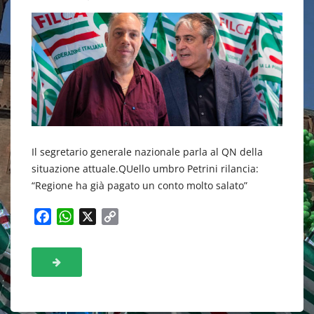
Il segretario generale nazionale parla al QN della
situazione attuale.QUello umbro Petrini rilancia:
“Regione ha già pagato un conto molto salato”
F
W
X
C
a
h
o
c
a
p
e
t
y
b
s
L
o
A
i