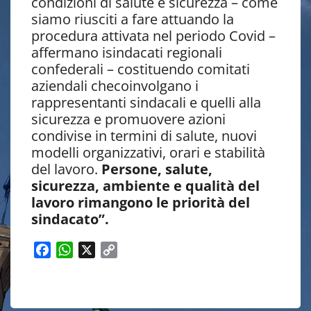
condizioni di salute e sicurezza – come
siamo riusciti a fare attuando la
procedura attivata nel periodo Covid –
affermano isindacati regionali
confederali – costituendo comitati
aziendali checoinvolgano i
rappresentanti sindacali e quelli alla
sicurezza e promuovere azioni
condivise in termini di salute, nuovi
modelli organizzativi, orari e stabilità
del lavoro.
Persone, salute,
sicurezza, ambiente e qualità del
lavoro rimangono le priorità del
sindacato”.
F
W
X
C
a
h
o
c
a
p
e
t
y