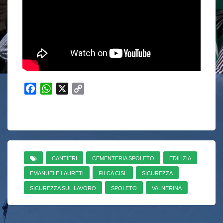
F
W
X
C
a
h
o
c
a
p
e
t
y
b
s
L
o
A
i
o
p
n
CANTIERI
CEMENTERIA SPOLETO
EDILIZIA
k
p
k
EMANUELE LAURETI
FILCA CISL
SICUREZZA
SICUREZZA SUL LAVORO
SPOLETO
VALNERINA