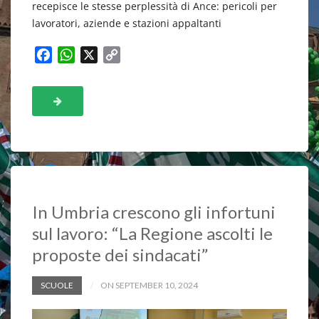
recepisce le stesse perplessità di Ance: pericoli per
lavoratori, aziende e stazioni appaltanti
F
W
X
C
a
h
o
c
a
p
e
t
y
b
s
L
o
A
i
o
p
n
k
p
k
In Umbria crescono gli infortuni
sul lavoro: “La Regione ascolti le
proposte dei sindacati”
SCUOLE
ON SEPTEMBER 10, 2024