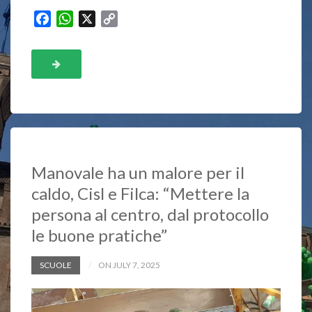
F
W
X
C
a
h
o
c
a
p
e
t
y
b
s
L
o
A
i
o
p
n
k
p
k
Manovale ha un malore per il
caldo, Cisl e Filca: “Mettere la
persona al centro, dal protocollo
le buone pratiche”
SCUOLE
ON JULY 7, 2025