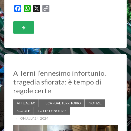
F
W
X
C
a
h
o
c
a
p
e
t
y
b
s
L
o
A
i
o
p
n
k
p
k
A Terni l’ennesimo infortunio,
tragedia sfiorata: è tempo di
regole certe
ATTUALITA'
FILCA - DAL TERRITORIO
NOTIZIE
SCUOLE
TUTTE LE NOTIZIE
ON JULY 24, 2024