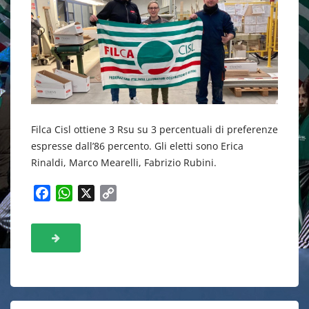
Filca Cisl ottiene 3 Rsu su 3 percentuali di preferenze
espresse dall’86 percento. Gli eletti sono Erica
Rinaldi, Marco Mearelli, Fabrizio Rubini.
F
W
X
C
a
h
o
c
a
p
e
t
y
b
s
L
o
A
i
o
p
n
k
p
k