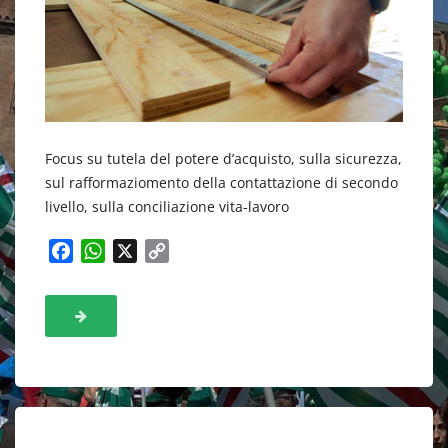
Focus su tutela del potere d’acquisto, sulla sicurezza,
sul rafformaziomento della contattazione di secondo
livello, sulla conciliazione vita-lavoro
F
W
X
C
a
h
o
c
a
p
e
t
y
b
s
L
o
A
i
o
p
n
k
p
k