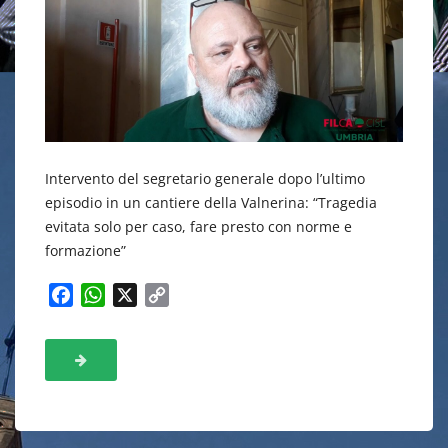
Intervento del segretario generale dopo l’ultimo
episodio in un cantiere della Valnerina: “Tragedia
evitata solo per caso, fare presto con norme e
formazione”
F
W
X
C
a
h
o
c
a
p
e
t
y
b
s
L
o
A
i
o
p
n