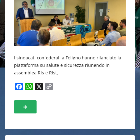
I sindacati confederali a Foligno hanno rilanciato la
piattaforma su salute e sicurezza riunendo in
assemblea Rls e Rlst,
F
W
X
C
a
h
o
c
a
p
e
t
y
b
s
L
o
A
i
o
p
n
k
p
k