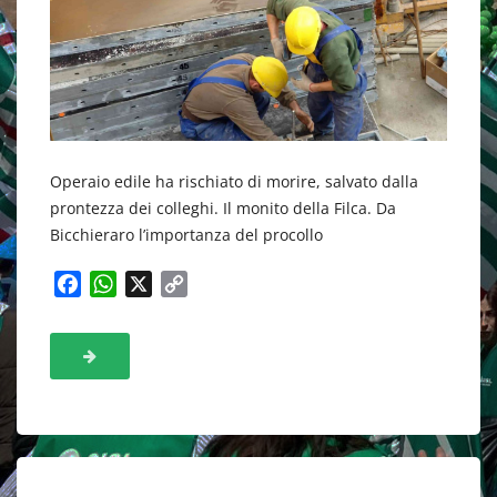
Operaio edile ha rischiato di morire, salvato dalla
prontezza dei colleghi. Il monito della Filca. Da
Bicchieraro l’importanza del procollo
F
W
X
C
a
h
o
c
a
p
e
t
y
b
s
L
o
A
i
o
p
n
k
p
k