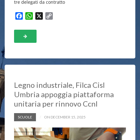
tre delegati da contratto
F
W
X
C
a
h
o
c
a
p
e
t
y
b
s
L
o
A
i
o
p
n
k
p
k
Legno industriale, Filca Cisl
Umbria appoggia piattaforma
unitaria per rinnovo Ccnl
SCUOLE
ON DECEMBER 15, 2025