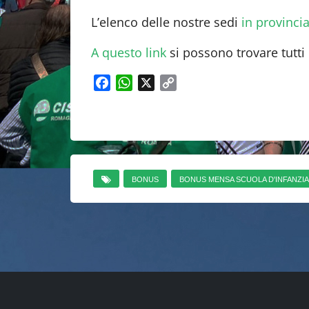
L’elenco delle nostre sedi
in provinci
A questo link
si possono trovare tutti 
F
W
X
C
a
h
o
c
a
p
e
t
y
b
s
L
o
A
i
o
p
n
BONUS
BONUS MENSA SCUOLA D'INFANZIA
k
p
k