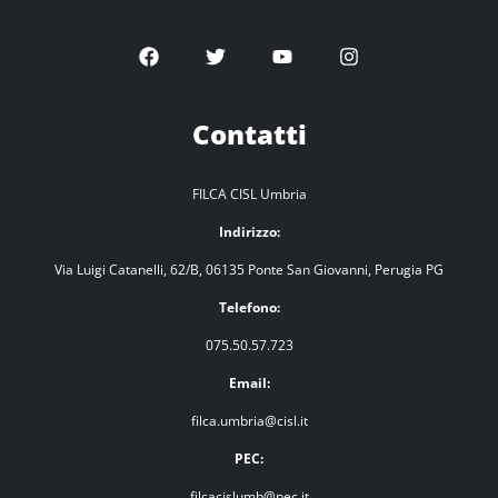
Contatti
FILCA CISL Umbria
Indirizzo:
Via Luigi Catanelli, 62/B, 06135 Ponte San Giovanni, Perugia PG
Telefono:
075.50.57.723
Email:
filca.umbria@cisl.it
PEC:
filcacislumb@pec.it