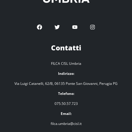
Contatti
FILCA CISL Umbria
Indirizzo:
Via Luigi Catanelli, 62/B, 06135 Ponte San Giovanni, Perugia PG
Telefono:
075.50.57.723
Email:
filca.umbria@cisl.it