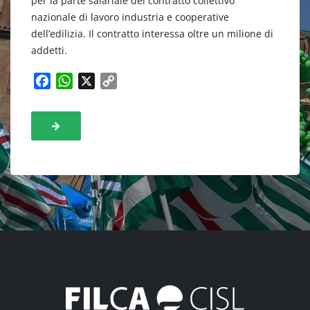
per la parte salariale del contratto collettivo
nazionale di lavoro industria e cooperative
dell’edilizia. Il contratto interessa oltre un milione di
addetti.
F
W
X
C
a
h
o
c
a
p
e
t
y
b
s
L
o
A
i
o
p
n
k
p
k