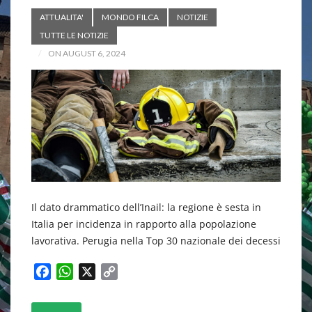
ATTUALITA'
MONDO FILCA
NOTIZIE
TUTTE LE NOTIZIE
ON AUGUST 6, 2024
Il dato drammatico dell’Inail: la regione è sesta in
Italia per incidenza in rapporto alla popolazione
lavorativa. Perugia nella Top 30 nazionale dei decessi
F
W
X
C
a
h
o
c
a
p