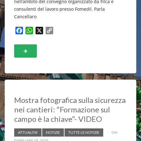
nell’ambito del convegno organizzato da Filca e
consulenti del lavoro presso Fomedil. Parla
Cancellaro
F
W
X
C
a
h
o
c
a
p
e
t
y
b
s
L
o
A
i
o
p
n
k
p
k
Mostra fotografica sulla sicurezza
nei cantieri: “Formazione sul
campo è la chiave”- VIDEO
ATTUALITA'
NOTIZIE
TUTTE LE NOTIZIE
ON
FEBRUARY 18, 2025