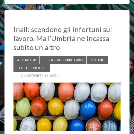
e
t
y
b
s
L
o
A
i
o
p
n
Inail: scendono gli infortuni sul
k
p
k
lavoro. Ma l’Umbria ne incassa
subito un altro
ATTUALITA'
FILCA - DAL TERRITORIO
NOTIZIE
TUTTE LE NOTIZIE
ON OCTOBER 15, 2024