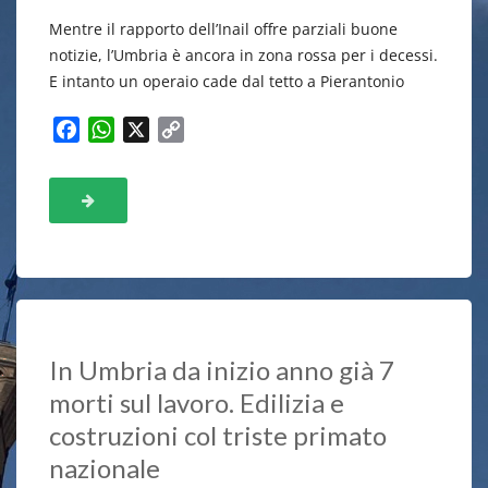
Mentre il rapporto dell’Inail offre parziali buone
notizie, l’Umbria è ancora in zona rossa per i decessi.
E intanto un operaio cade dal tetto a Pierantonio
F
W
X
C
a
h
o
c
a
p
e
t
y
b
s
L
o
A
i
o
p
n
k
p
k
In Umbria da inizio anno già 7
morti sul lavoro. Edilizia e
costruzioni col triste primato
nazionale