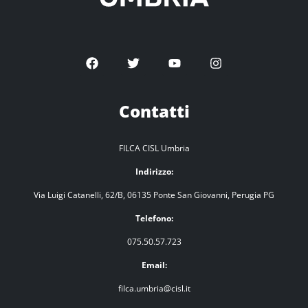
Contatti
FILCA CISL Umbria
Indirizzo:
Via Luigi Catanelli, 62/B, 06135 Ponte San Giovanni, Perugia PG
Telefono:
075.50.57.723
Email:
filca.umbria@cisl.it