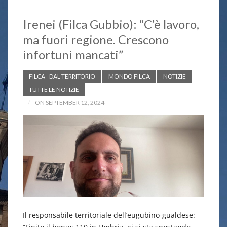
Irenei (Filca Gubbio): “C’è lavoro,
ma fuori regione. Crescono
infortuni mancati”
FILCA - DAL TERRITORIO
MONDO FILCA
NOTIZIE
TUTTE LE NOTIZIE
ON SEPTEMBER 12, 2024
Il responsabile territoriale dell’eugubino-gualdese: