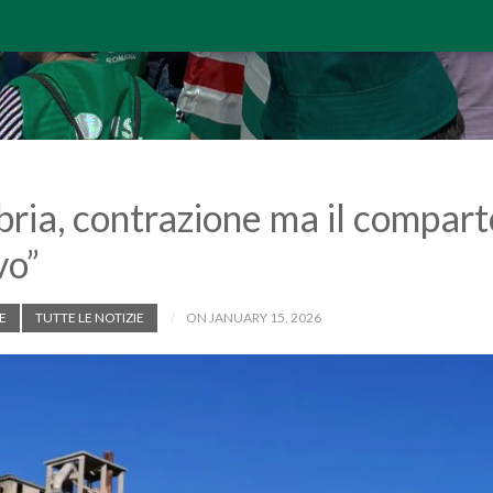
ia, contrazione ma il comparto 
vo”
E
TUTTE LE NOTIZIE
ON JANUARY 15, 2026