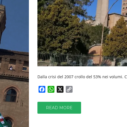
Dalla crisi del 2007 crollo del 53% nei volumi.
F
W
X
C
a
h
o
c
a
p
READ MORE
e
t
y
b
s
L
o
A
i