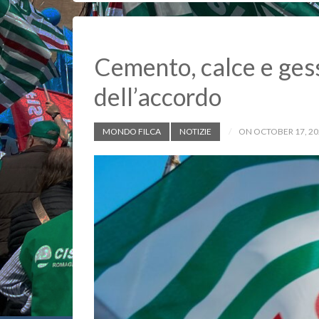
o
p
n
k
p
k
Cemento, calce e gess
dell’accordo
MONDO FILCA
NOTIZIE
ON OCTOBER 17, 20