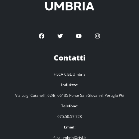
Contatti
FILCA CISL Umbria
Indirizzo:
Via Luigi Catanelli, 62/B, 06135 Ponte San Giovanni, Perugia PG
Telefono:
075.50.57.723
Email:
filca.umbria@cisl.it