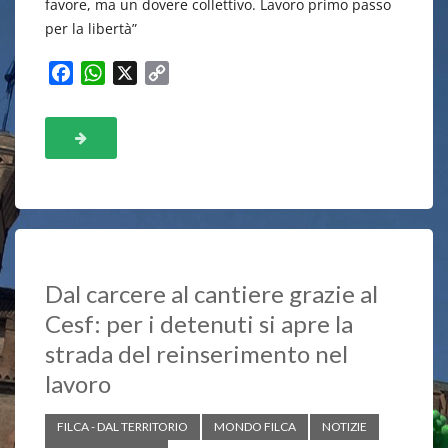
favore, ma un dovere collettivo. Lavoro primo passo
per la libertà”
F
W
X
C
a
h
o
c
a
p
e
t
y
b
s
L
o
A
i
o
p
n
k
p
k
Dal carcere al cantiere grazie al
Cesf: per i detenuti si apre la
strada del reinserimento nel
lavoro
FILCA - DAL TERRITORIO
MONDO FILCA
NOTIZIE