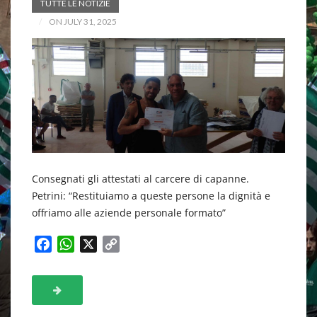
TUTTE LE NOTIZIE
ON JULY 31, 2025
Consegnati gli attestati al carcere di capanne.
Petrini: “Restituiamo a queste persone la dignità e
offriamo alle aziende personale formato”
F
W
X
C
a
h
o
c
a
p
e
t
y
b
s
L