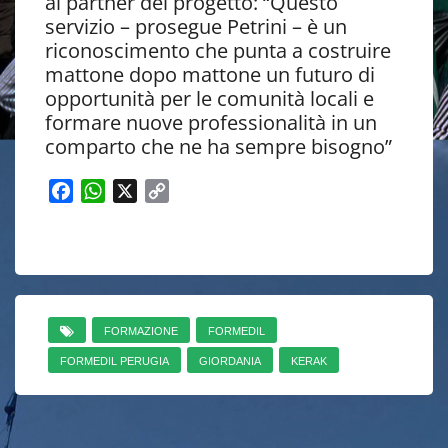
ai partner del progetto: “Questo
servizio – prosegue Petrini – è un
riconoscimento che punta a costruire
mattone dopo mattone un futuro di
opportunità per le comunità locali e
formare nuove professionalità in un
comparto che ne ha sempre bisogno”
F
W
X
C
a
h
o
c
a
p
e
t
y
b
s
L
o
A
i
o
p
n
FORMAZIONE
FORMEDIL
k
p
k
FORMEDIL PERUGIA
GIORDANIA
KERAK