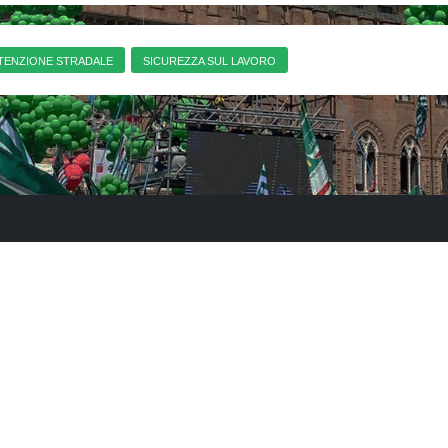
TENZIONE STRADALE
SICUREZZA SUL LAVORO
FILCA CISL Umbria
Indirizzo:
Via Luigi Catanelli, 62/
Telefono:
075.50.57.723
Email: