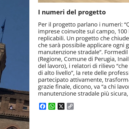
I numeri del progetto
Per il progetto parlano i numeri: “
imprese coinvolte sul campo, 100 
replicabili. Un progetto che chiud
che sarà possibile applicare ogni
manutenzione stradale”. Formedil P
(Regione, Comune di Perugia, Inail, 
del lavoro), i relatori di rilievo “c
di alto livello”, la rete delle prof
partecipato attivamente, trasform
grazie finale, dicono, va “a chi la
manutenzione stradale più sicura, 
F
W
X
C
a
h
o
c
a
p
e
t
y