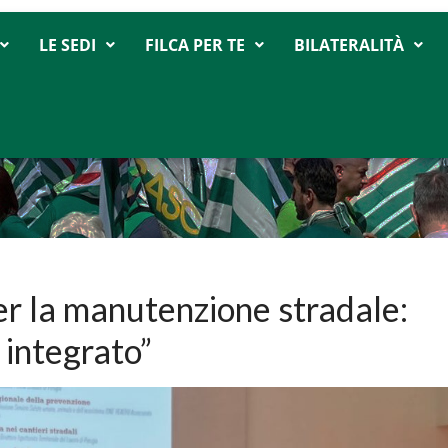
LE SEDI
FILCA PER TE
BILATERALITÀ
er la manutenzione stradale:
 integrato”