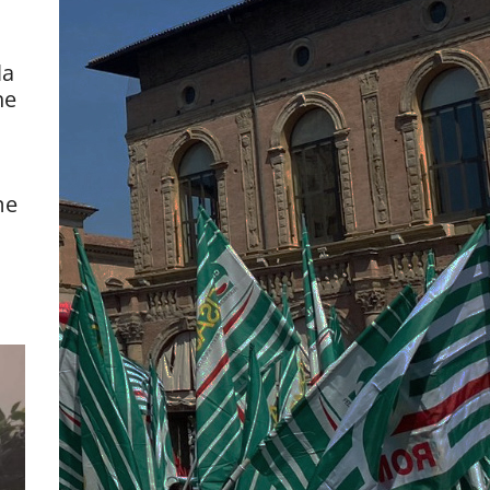
la
he
me