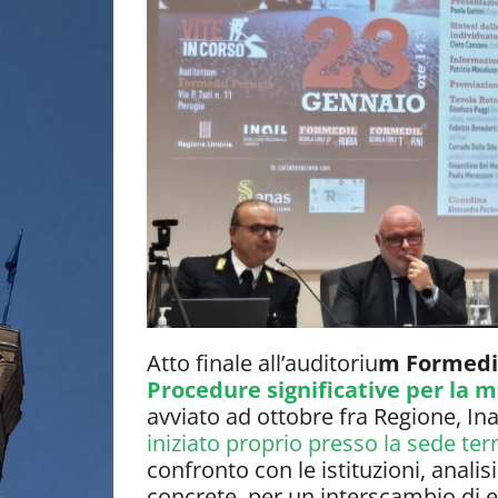
Atto finale all’auditoriu
m Formedil 
Procedure significative per la 
avviato ad ottobre fra Regione, In
iniziato proprio presso la sede te
confronto con le istituzioni, analis
concrete, per un interscambio di e