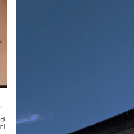
,
di
ni