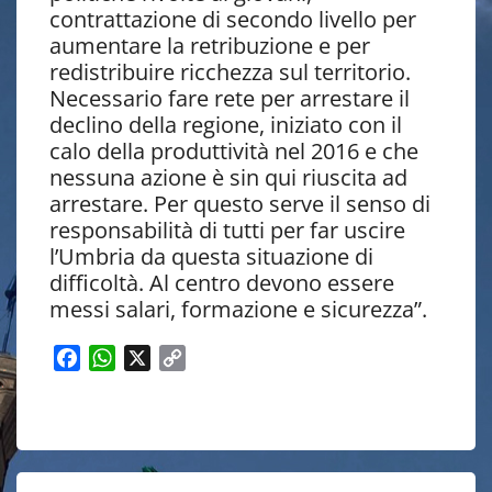
contrattazione di secondo livello per
aumentare la retribuzione e per
redistribuire ricchezza sul territorio.
Necessario fare rete per arrestare il
declino della regione, iniziato con il
calo della produttività nel 2016 e che
nessuna azione è sin qui riuscita ad
arrestare. Per questo serve il senso di
responsabilità di tutti per far uscire
l’Umbria da questa situazione di
difficoltà. Al centro devono essere
messi salari, formazione e sicurezza”.
F
W
X
C
a
h
o
c
a
p
e
t
y
b
s
L
o
A
i