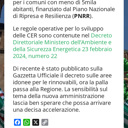
per i comuni con meno di 5mila
abitanti, finanziato dal Piano Nazionale
di Ripresa e Resilienza (
PNRR
).
Le regole operative per lo sviluppo
delle CER sono contenute nel
Decreto
Direttoriale Ministero dell’Ambiente e
della Sicurezza Energetica 23 febbraio
2024, numero 22
Di recente è stato pubblicato sulla
Gazzetta Ufficiale il decreto sulle aree
idonee per le rinnovabili, ora la palla
passa alla Regione. La sensibilità sul
tema della nuova amministrazione
lascia ben sperare che possa arrivare
una decisa accelerazione.
F
W
X
C